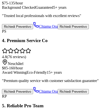
$75-135/hour
Background Checked
Guaranteed
5+ years
"
Trusted local professionals with excellent reviews
"
Chiama Ora
Richiedi Preventivo
Richiedi Preventivo
PS
4
.
Premium Service Co
4.8
(
76
reviews)
Neuchâtel
$85-160/hour
Award Winning
Eco-Friendly
15+ years
"
Premium quality service with customer satisfaction guarantee
"
Chiama Ora
Richiedi Preventivo
Richiedi Preventivo
RP
5
.
Reliable Pro Team