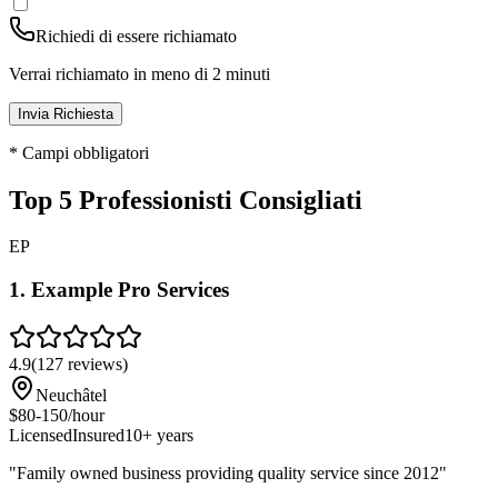
Richiedi di essere richiamato
Verrai richiamato in meno di 2 minuti
Invia Richiesta
* Campi obbligatori
Top 5 Professionisti Consigliati
EP
1
.
Example Pro Services
4.9
(
127
reviews)
Neuchâtel
$80-150/hour
Licensed
Insured
10+ years
"
Family owned business providing quality service since 2012
"