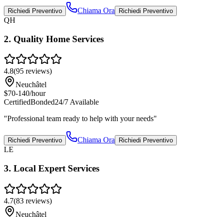
Chiama Ora
Richiedi Preventivo
Richiedi Preventivo
QH
2
.
Quality Home Services
4.8
(
95
reviews)
Neuchâtel
$70-140/hour
Certified
Bonded
24/7 Available
"
Professional team ready to help with your needs
"
Chiama Ora
Richiedi Preventivo
Richiedi Preventivo
LE
3
.
Local Expert Services
4.7
(
83
reviews)
Neuchâtel