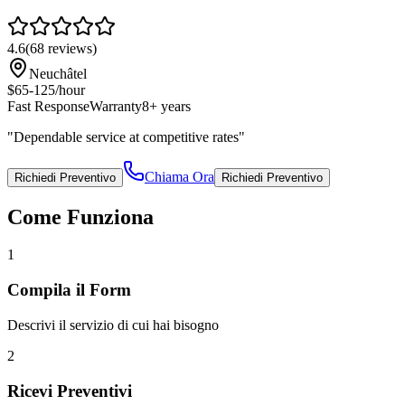
4.6
(
68
reviews)
Neuchâtel
$65-125/hour
Fast Response
Warranty
8+ years
"
Dependable service at competitive rates
"
Chiama Ora
Richiedi Preventivo
Richiedi Preventivo
Come Funziona
1
Compila il Form
Descrivi il servizio di cui hai bisogno
2
Ricevi Preventivi