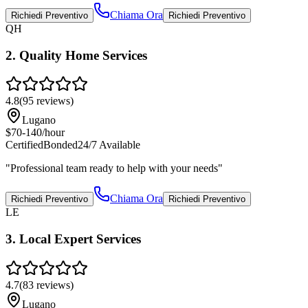
Chiama Ora
Richiedi Preventivo
Richiedi Preventivo
QH
2
.
Quality Home Services
4.8
(
95
reviews)
Lugano
$70-140/hour
Certified
Bonded
24/7 Available
"
Professional team ready to help with your needs
"
Chiama Ora
Richiedi Preventivo
Richiedi Preventivo
LE
3
.
Local Expert Services
4.7
(
83
reviews)
Lugano