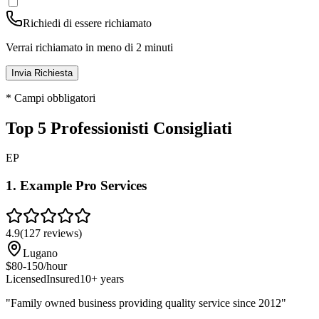
Richiedi di essere richiamato
Verrai richiamato in meno di 2 minuti
Invia Richiesta
* Campi obbligatori
Top 5 Professionisti Consigliati
EP
1
.
Example Pro Services
4.9
(
127
reviews)
Lugano
$80-150/hour
Licensed
Insured
10+ years
"
Family owned business providing quality service since 2012
"