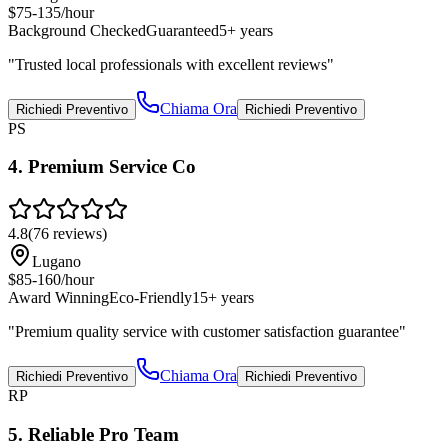
$75-135/hour
Background Checked
Guaranteed
5+ years
"
Trusted local professionals with excellent reviews
"
Chiama Ora
Richiedi Preventivo
Richiedi Preventivo
PS
4
.
Premium Service Co
4.8
(
76
reviews)
Lugano
$85-160/hour
Award Winning
Eco-Friendly
15+ years
"
Premium quality service with customer satisfaction guarantee
"
Chiama Ora
Richiedi Preventivo
Richiedi Preventivo
RP
5
.
Reliable Pro Team