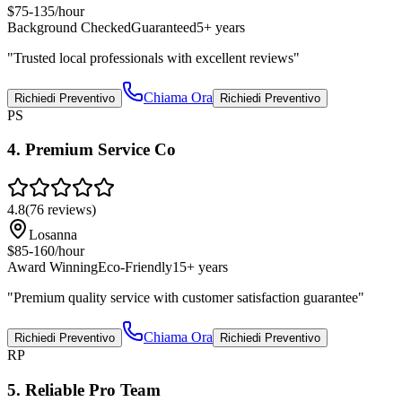
$75-135/hour
Background Checked
Guaranteed
5+ years
"
Trusted local professionals with excellent reviews
"
Chiama Ora
Richiedi Preventivo
Richiedi Preventivo
PS
4
.
Premium Service Co
4.8
(
76
reviews)
Losanna
$85-160/hour
Award Winning
Eco-Friendly
15+ years
"
Premium quality service with customer satisfaction guarantee
"
Chiama Ora
Richiedi Preventivo
Richiedi Preventivo
RP
5
.
Reliable Pro Team