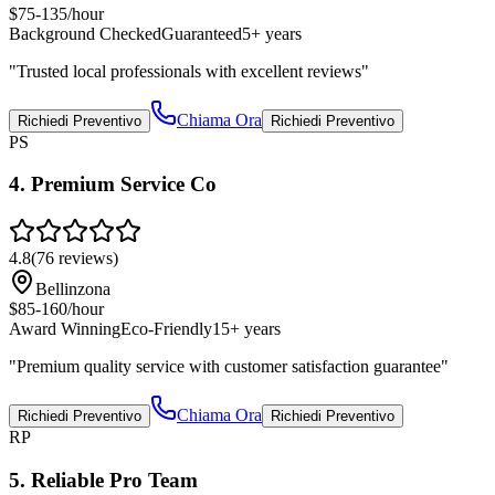
$75-135/hour
Background Checked
Guaranteed
5+ years
"
Trusted local professionals with excellent reviews
"
Chiama Ora
Richiedi Preventivo
Richiedi Preventivo
PS
4
.
Premium Service Co
4.8
(
76
reviews)
Bellinzona
$85-160/hour
Award Winning
Eco-Friendly
15+ years
"
Premium quality service with customer satisfaction guarantee
"
Chiama Ora
Richiedi Preventivo
Richiedi Preventivo
RP
5
.
Reliable Pro Team